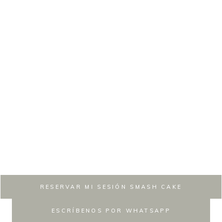
recuerdos que
conservaréis para
siempre.
En DeGaidó Fotografía convertimos el primer cumpleaños de t
bebé en un recuerdo inolvidable.
Preparamos cada sesión con mimo y respetando su ritmo para
conseguir fotografías naturales, divertidas y llenas de emoción.
RESERVAR MI SESIÓN SMASH CAKE
ESCRÍBENOS POR WHATSAPP