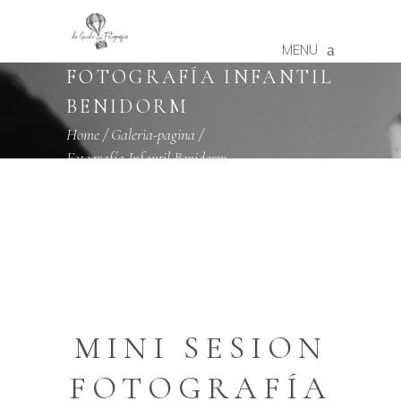
MENU
FOTOGRAFÍA INFANTIL
BENIDORM
Home
/
Galeria-pagina
/
Fotografía Infantil Benidorm
MINI SESION
FOTOGRAFÍA