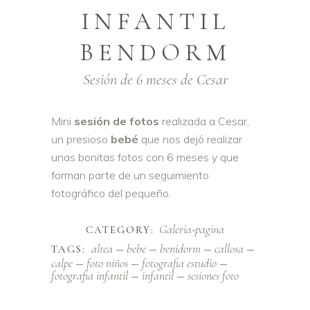
INFANTIL
BENDORM
Sesión de 6 meses de Cesar
Mini
sesión de fotos
realizada a Cesar,
un presioso
bebé
que nos dejó realizar
unas bonitas fotos con 6 meses y que
forman parte de un seguimiento
fotográfico del pequeño.
Galeria-pagina
CATEGORY:
altea
bebe
benidorm
callosa
TAGS:
calpe
foto niños
fotografia estudio
fotografia infantil
infantil
sesiones foto